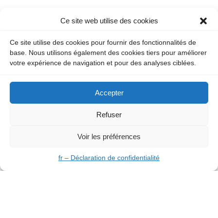
1. Nettoyage cryogénique
(110)
Ce site web utilise des cookies
2. Gommage cryogénique
(4)
3. Aérogommage
(12)
Ce site utilise des cookies pour fournir des fonctionnalités de
base. Nous utilisons également des cookies tiers pour améliorer
4. Laser
(16)
votre expérience de navigation et pour des analyses ciblées.
5. Matériel
(25)
6. Air comprimé
(10)
Accepter
7. Glace carbonique
(12)
8. Dioxyde de carbone
(1)
Refuser
9. Sablage
(3)
Voir les préférences
Nettoyage industriel
(1)
Non classifié(e)
(10)
fr – Déclaration de confidentialité
Archives