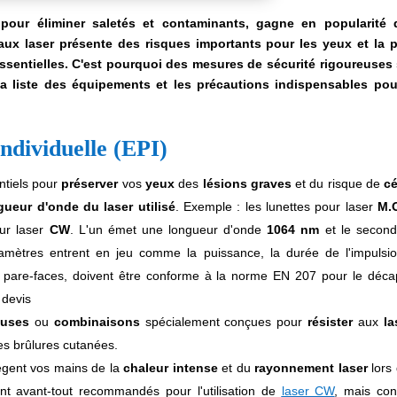
 pour éliminer saletés et contaminants, gagne en popularité 
ceaux laser présente des risques importants pour les yeux et la 
ssentielles. C'est pourquoi des mesures de sécurité rigoureuses
la liste des équipements et les précautions indispensables po
ndividuelle (EPI)
ntiels pour
préserver
vos
yeux
des
lésions graves
et du risque de
cé
gueur d'onde du laser utilisé
. Exemple : les lunettes pour laser
M.
our laser
CW
. L'un émet une longueur d'onde
1064
nm
et le secon
ramètres entrent en jeu comme la puissance, la durée de l'impulsio
es pare-faces, doivent être conforme à la norme EN 207 pour le déc
 devis
ouses
ou
combinaisons
spécialement conçues pour
résister
aux
la
les brûlures cutanées.
ègent vos mains de la
chaleur intense
et du
rayonnement laser
lors 
t avant-tout recommandés pour l'utilisation de
laser CW
, mais con