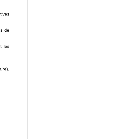
tives
es de
t les
ire),