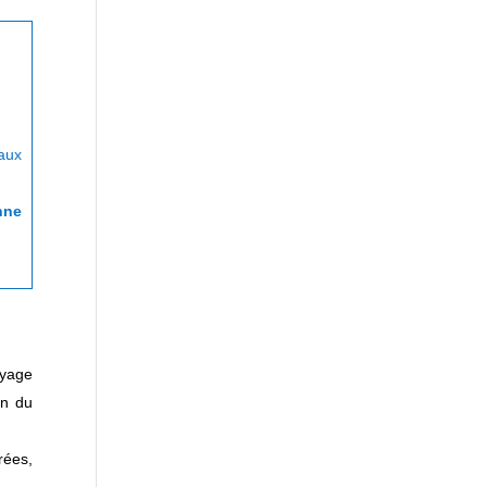
 aux
nne
oyage
on du
rées,