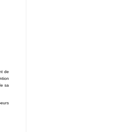
nt de
ntion
de sa
eurs