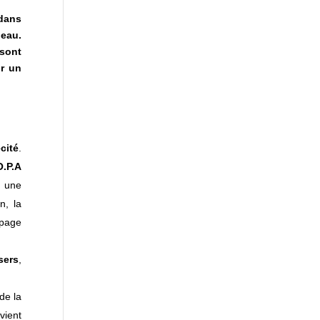
dans
peau.
 sont
ur un
cité
.
O.P.A
d une
n, la
apage
sers
,
de la
vient