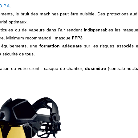
O.P.A
.
ents, le bruit des machines peut être nuisible. Des protections audi
urité optimaux.
rticules ou de vapeurs dans l'air rendent indispensables les masqu
atoire. Minimum recommandé : masque
FFP3
 équipements, une
formation adéquate
sur les risques associés e
a sécurité de tous.
ation ou votre client : casque de chantier,
dosimètre
(centrale nucléa