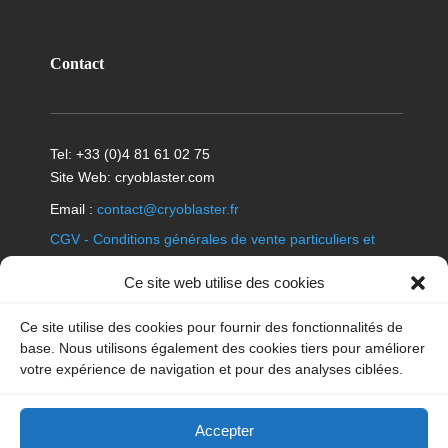
Contact
Tel: +33 (0)4 81 61 02 75
Site Web: cryoblaster.com
Email :
contact@cryoblaster.fr
CGV - Conditions générales de vente particuliers et
professionnels
Ce site web utilise des cookies
Politique en matière de cookies
|
Déclaration de
Ce site utilise des cookies pour fournir des fonctionnalités de
confidentialité
|
Mentions légales
|
Avis de non-
base. Nous utilisons également des cookies tiers pour améliorer
responsabilité
|
News
|
Archives
|
votre expérience de navigation et pour des analyses ciblées.
Glace carbonique
|
Glossaire
Accepter