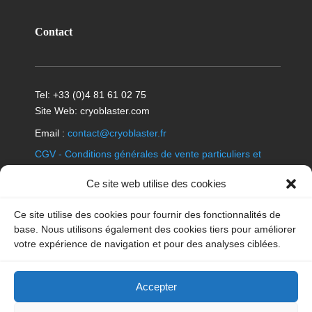
Contact
Tel: +33 (0)4 81 61 02 75
Site Web: cryoblaster.com
Email :
contact@cryoblaster.fr
CGV - Conditions générales de vente particuliers et
professionnels
Ce site web utilise des cookies
Politique en matière de cookies
|
Déclaration de
Ce site utilise des cookies pour fournir des fonctionnalités de
confidentialité
|
Mentions légales
|
Avis de non-
base. Nous utilisons également des cookies tiers pour améliorer
responsabilité
|
News
|
Archives
|
votre expérience de navigation et pour des analyses ciblées.
Glace carbonique
|
Glossaire
Accepter