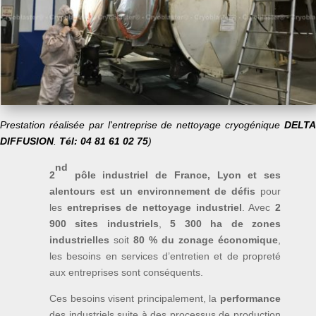
Prestation réalisée par l'entreprise de nettoyage cryogénique
DELTA
DIFFUSION
.
Tél: 04 81 61 02 75
)
nd
2
pôle industriel de France, Lyon et ses
alentours est un environnement de défis
pour
les
entreprises de nettoyage industriel
. Avec
2
900 sites industriels
,
5 300 ha de zones
industrielles
soit
80 % du zonage économique
,
les besoins en services d’entretien et de propreté
aux entreprises sont conséquents.
Ces besoins visent principalement, la
performance
des industriels suite à des processus de production